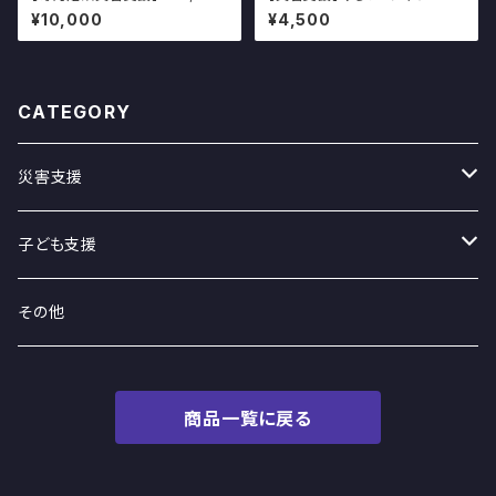
円コース
ンク
¥10,000
¥4,500
CATEGORY
災害支援
毎月定額支援
子ども支援
継続支援
その他
商品一覧に戻る