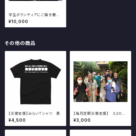
学生ボランティアにご飯を奢る
ことができる権利
¥10,000
その他の商品
【災害支援】みらいTシャツ 黒
【毎月定額災害支援】 3,000
円コース
¥4,500
¥3,000